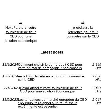
HexaPartners: votre
e-cbd.biz : la
fournisseur de fleur
référence pour tout
CBD pour une
connaître sur le CBD
solution économique
Latest posts
13/4/2024
Comment choisir le bon produit CBD pour
2 649
votre animal de compagnie : nos conseils
Hits
15/3/2024
e-cbd.biz : la référence pour tout connaître
2 056
sur le CBD
Hits
28/12/2023
HexaPartners: votre fournisseur de fleur
2 151
CBD pour une solution économique
Hits
15/9/2023
Les tendances du marché européen du CBD
2 047
: pourquoi faire appel à un fournisseur
Hits
expérimenté est essentiel